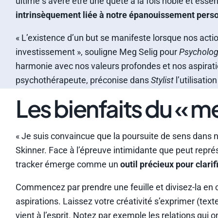
ultime s’avère être une quête à la fois noble et essenti
intrinsèquement liée à notre épanouissement pers
« L’existence d’un but se manifeste lorsque nos acti
investissement », souligne Meg Selig pour
Psycholog
harmonie avec nos valeurs profondes et nos aspiratio
psychothérapeute, préconise dans
Stylist
l’utilisatio
Les bienfaits du « m
« Je suis convaincue que la poursuite de sens dans not
Skinner. Face à l’épreuve intimidante que peut représ
tracker émerge comme un
outil précieux pour clarif
Commencez par prendre une feuille et divisez-la en cat
aspirations. Laissez votre créativité s’exprimer (tex
vient à l’esprit. Notez par exemple les relations qui 