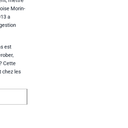
ent, mettre
çoise Morin-
013 a
 gestion
ns est
érober,
? Cette
t chez les