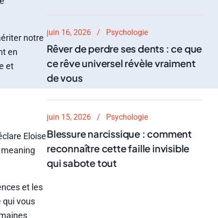
té
juin 16, 2026
Psychologie
ériter notre
Rêver de perdre ses dents : ce que
nt en
ce rêve universel révèle vraiment
e et
de vous
juin 15, 2026
Psychologie
Blessure narcissique : comment
éclare Eloise
reconnaître cette faille invisible
le meaning
qui sabote tout
ences et les
e qui vous
domaines