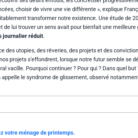
écouvrir ses désirs enfouis, les concrétiser progressivem
ncées, choisir de vivre une vie différente », explique Fran
itablement transformer notre existence. Une étude de 2
 et de lui trouver un sens avait pour bienfait une meilleure
 journalier réduit
.
e des utopies, des rêveries, des projets et des convictio
 nos projets s’effondrent, lorsque notre futur semble se d
l vacille. Pourquoi continuer ? Pour qui ? Dans quel but 
 l’on appelle le syndrome de glissement, observé notammen
nez votre ménage de printemps.