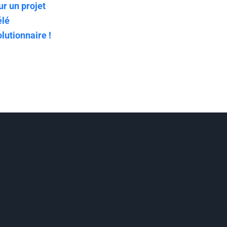
ur un projet
élé
lutionnaire !
requête fournis.
Aucun article n’a été trouvé 
paramètres de requête fourn