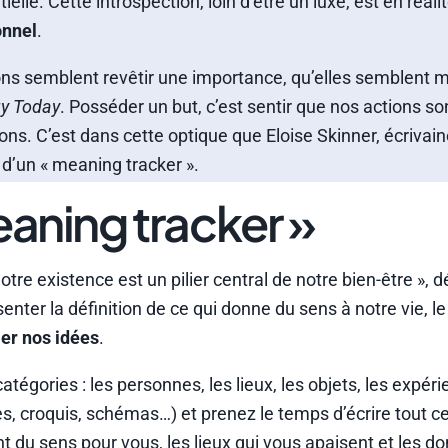
elle. Cette introspection, loin d’être un luxe, est en réali
onnel
.
ons semblent revêtir une importance, qu’elles semblent m
y Today
. Posséder un but, c’est sentir que nos actions so
ns. C’est dans cette optique que Eloise Skinner, écrivain
n d’un « meaning tracker ».
eaning tracker »
re existence est un pilier central de notre bien-être », d
enter la définition de ce qui donne du sens à notre vie, 
ier nos idées
.
égories : les personnes, les lieux, les objets, les expéri
tes, croquis, schémas…) et prenez le temps d’écrire tout c
ont du sens pour vous, les lieux qui vous apaisent et les 