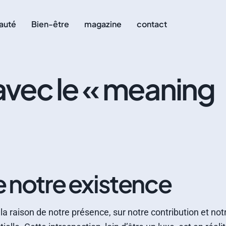
auté
Bien-être
magazine
contact
avec le « meaning
e notre existence
la raison de notre présence, sur notre contribution et notr