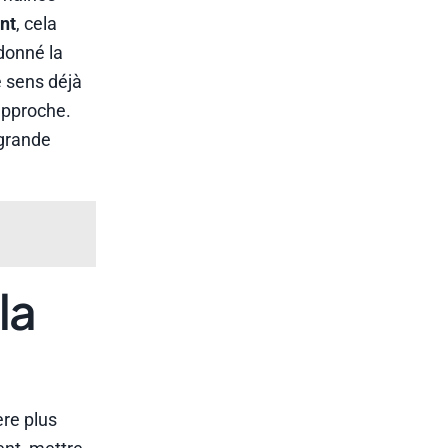
nt
, cela
donné la
e sens déjà
 approche.
 grande
la
ère plus