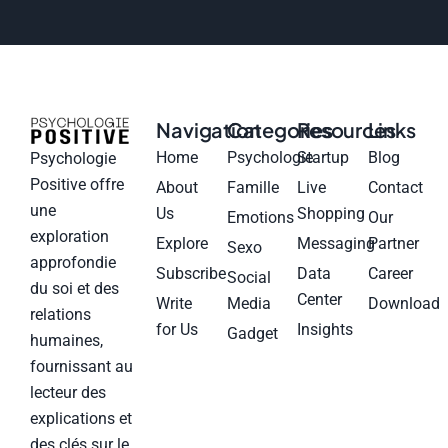
Navigation
Categories
Resources
Links
Home
Psychologie
Startup
Blog
Psychologie
Positive offre
About
Famille
Live
Contact
une
Us
Shopping
Emotions
Our
exploration
Explore
Messaging
Partner
Sexo
approfondie
Subscribe
Data
Career
Social
du soi et des
Center
Write
Media
Download
relations
for Us
Insights
Gadget
humaines,
fournissant au
lecteur des
explications et
des clés sur le