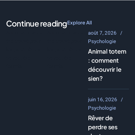
Continue reading
Explore All
Aucun article n’a
Aucun article n’a
août 7, 2026
été trouvé pour
été trouvé pour
Psychologie
les paramètres
les paramètres
Animal totem
de requête
de requête
: comment
fournis.
fournis.
découvrir le
sien?
juin 16, 2026
Psychologie
Rêver de
perdre ses